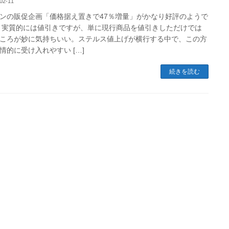
02-11
ンの販促企画「価格据え置きで47％増量」がかなり好評のようで
 実質的には値引きですが、単に現行商品を値引きしただけでは
ころが妙に気持ちいい。ステルス値上げが横行する中で、この方
情的に受け入れやすい […]
続きを読む