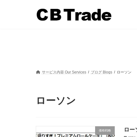
コ
ナ
ン
ビ
テ
ゲ
ン
ー
ツ
シ
へ
ョ
ス
ン
キ
に
ッ
移
プ
動
サービス内容 Our Services
ブログ Blogs
ローソン
ローソン
ロー
価格戦略