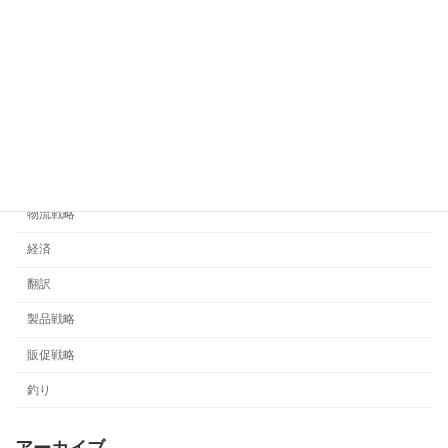
中国
価格戦略
商流
未分類
流通戦略
海外販売
物流戦略
経済
翻訳
製品戦略
販促戦略
釣り