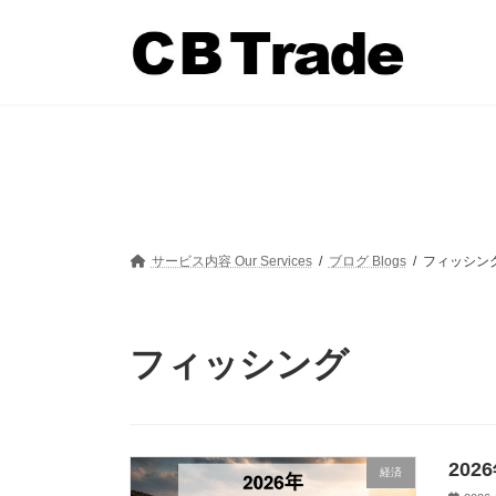
コ
ナ
ン
ビ
テ
ゲ
ン
ー
ツ
シ
へ
ョ
ス
ン
キ
に
ッ
移
プ
動
サービス内容 Our Services
ブログ Blogs
フィッシン
フィッシング
20
経済