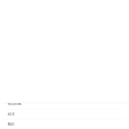
アメリカ
タイヤナノベール
マーケティング
ヨーロッパ
中国
価格戦略
商流
未分類
流通戦略
海外販売
物流戦略
経済
翻訳