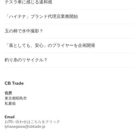
テスラ車に感じる違和感
「ハイテナ」ブランド代理店業務開始
玉の柄で水中撮影？
「落としても、安心」のプライヤーを企画開発
釣り糸のリサイクル？
CB Trade
住所
東京都昭島市
私書箱
Email
お問い合わせはこちらをクリック
tyhasegawa@cbtrade.jp