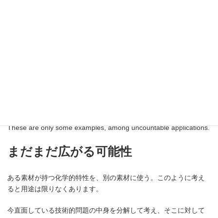
Platinum nano particle works on reactive oxygen, which
progresses the aging of skins, to deactivate (antioxidation.) As its
applicable form, the platinum nano particles are used.
Other examples are
Gold nano particle (enhance skin radiance)
Silver nano particle (antibacterial effect)
Titanium nano particle (lowering frictions between metals)
Carbon nano tube (better conductivity)
These are only some examples, among uncountable applications.
まだまだ広がる可能性
ある素材が持つ化学的特性を、別の素材に使う。このように考え
ると用途は限りなくあります。
今直面している技術的問題の中身を分解して考え、そこに対して