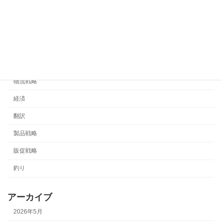
商流
未分類
流通戦略
海外販売
物流戦略
経済
翻訳
製品戦略
販促戦略
釣り
アーカイブ
2026年5月